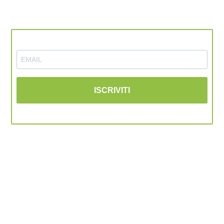
NEWSLETTER
ISCRIVITI
Cliccando su "Iscriviti" presti il consenso al
trattamento dei tuoi dati personali per le finalità e
nelle modalità così come descritte nella nostra
Privacy Policy
.