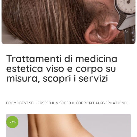
Trattamenti di medicina
estetica viso e corpo su
misura, scopri i servizi
PROMO
BEST SELLERS
PER IL VISO
PER IL CORPO
TATUAGGI
EPILAZIONE
CAPEL
-24%