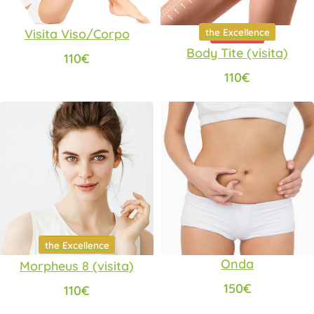
the Excellence
Visita Viso/Corpo
the Excellence
PRENOTA
Body Tite (visita)
110
€
110
€
the Excellence
Scelti per te
the Excellence
Onda
Morpheus 8 (visita)
150
€
110
€