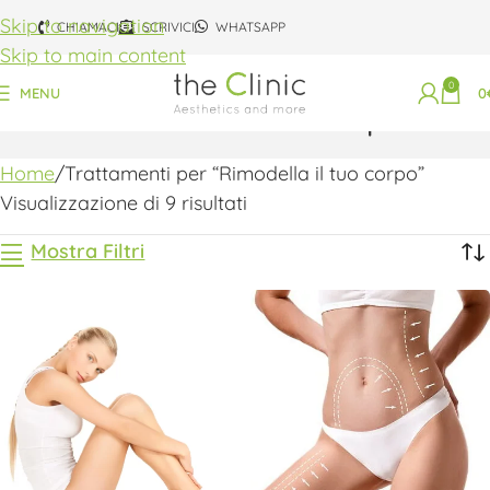
Skip to navigation
CHIAMACI
SCRIVICI
WHATSAPP
Skip to main content
0
MENU
0
Rimodella il tuo corpo
Home
Trattamenti per “Rimodella il tuo corpo”
Visualizzazione di 9 risultati
Mostra Filtri