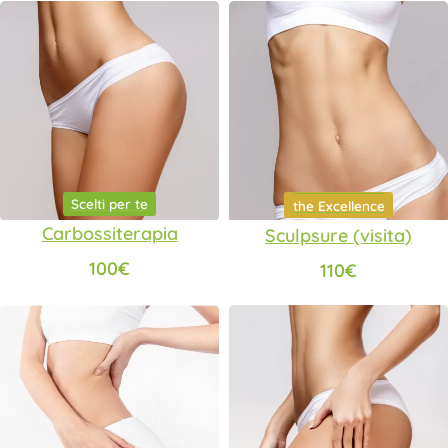
Scelti per te
the Excellence
Scelti per te
the Excellence
Carbossiterapia
Sculpsure (visita)
100
€
110
€