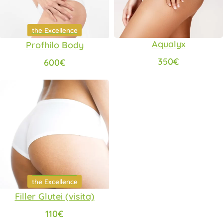
the Excellence
the Excellence
Aqualyx
Profhilo Body
350
€
600
€
the Excellence
Scelti per te
the Excellence
Filler Glutei (visita)
110
€