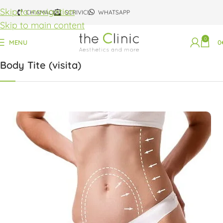
Skip to navigation
CHIAMACI
SCRIVICI
WHATSAPP
Skip to main content
0
Home
the Excellence
Visita
MENU
0
Body Tite (visita)