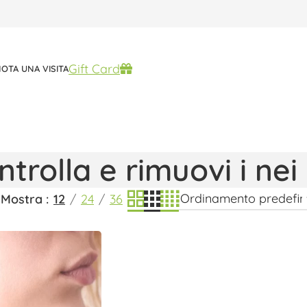
Gift Card
Scelti per te
OTA UNA VISITA
ntrolla e rimuovi i nei
Mostra
12
24
36