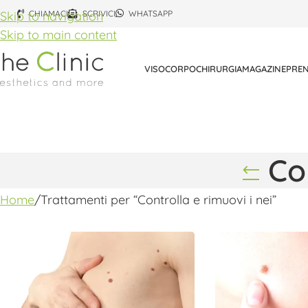
Skip to navigation
CHIAMACI
SCRIVICI
WHATSAPP
Skip to main content
VISO
CORPO
CHIRURGIA
MAGAZINE
PREN
Co
Home
Trattamenti per “Controlla e rimuovi i nei”