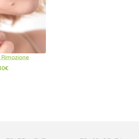
i Rimozione
30
€