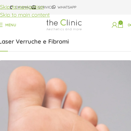
Skip to navigation
CHIAMACI
SCRIVICI
WHATSAPP
Skip to main content
0
Home
Nuove Tecnologie
Nei
MENU
0
Laser Verruche e Fibromi