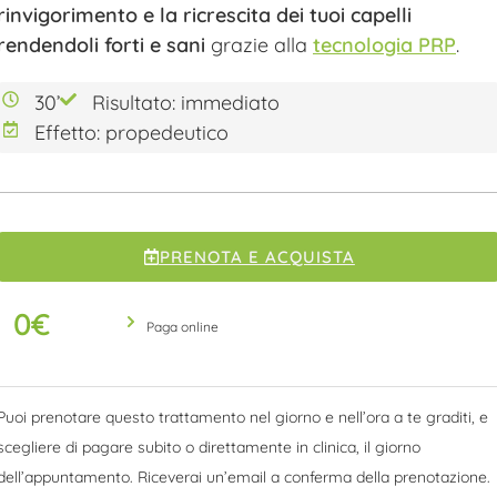
rinvigorimento e la ricrescita dei tuoi capelli
rendendoli forti e sani
grazie alla
tecnologia PRP
.
30’
Risultato: immediato
Effetto: propedeutico
PRENOTA E ACQUISTA
0
€
Paga online
Puoi prenotare questo trattamento nel giorno e nell’ora a te graditi, e
scegliere di pagare subito o direttamente in clinica, il giorno
dell’appuntamento. Riceverai un’email a conferma della prenotazione.