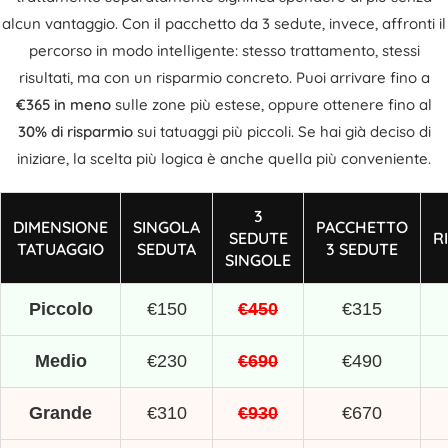
alcun vantaggio. Con il pacchetto da 3 sedute, invece, affronti il
percorso in modo intelligente: stesso trattamento, stessi
risultati, ma con un risparmio concreto. Puoi arrivare fino a
€365 in meno
sulle zone più estese, oppure ottenere fino al
30% di risparmio
sui tatuaggi più piccoli. Se hai già deciso di
iniziare, la scelta più logica è anche quella più conveniente.
3
DIMENSIONE
SINGOLA
PACCHETTO
SEDUTE
R
TATUAGGIO
SEDUTA
3 SEDUTE
SINGOLE
Piccolo
€150
€450
€315
Medio
€230
€690
€490
Grande
€310
€930
€670