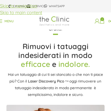
Skip to navigation
CHIAMACI
SCRIVICI
WHATSAPP
Skip to main content
0
MENU
0
Rimozione Tatuaggi Milano: Prima Visita
Gratis!
Rimuovi i tatuaggi
indesiderati in modo
efficace
e
indolore.
Hai un tatuaggio di cui ti sei stancato o che non ti piace
più? Con il
Laser Discovery Pico
oggi rimuovere un
TM
tatuaggio indesiderato in modo permanente è
semplicissimo, indolore e sicuro.