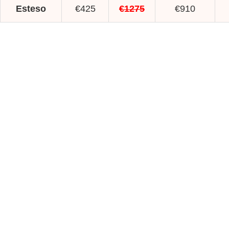
Esteso
€425
€1275
€910
15.000
oltre
i trattamenti di chirurgia estetica che i nostri
medici hanno eseguito nel corso degli anni