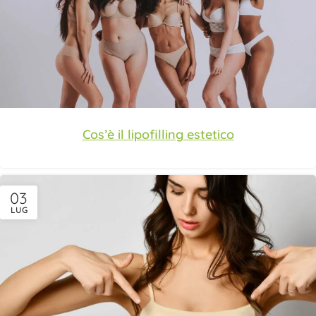
Cos’è il lipofilling estetico
03
LUG