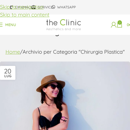
Skip to navigation
CHIAMACI
SCRIVICI
WHATSAPP
Skip to main content
0
MENU
0
Chirurgia Plastica
Home
Archivio per Categoria "Chirurgia Plastica"
20
LUG