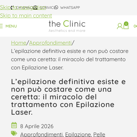
Skip to navigation
CHIAMACI
SCRIVICI
WHATSAPP
Skip to main content
0
MENU
0
Home
Approfondimenti
L’epilazione definitiva esiste e non può costare
come una ceretta: il miracolo del trattamento
con Epilazione Laser.
L’epilazione definitiva esiste e
non può costare come una
ceretta: il miracolo del
trattamento con Epilazione
Laser.
8 Aprile 2026
Approfondimenti
,
Epilazione
,
Pelle