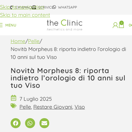
Skip to navigation
CHIAMACI
SCRIVICI
WHATSAPP
Skip to main content
0
MENU
0
Home
Pelle
Novità Morpheus 8: riporta indietro l’orologio di
10 anni sul tuo Viso
Novità Morpheus 8: riporta
indietro l’orologio di 10 anni sul
tuo Viso
7 Luglio 2025
Pelle
,
Restare Giovani
,
Viso