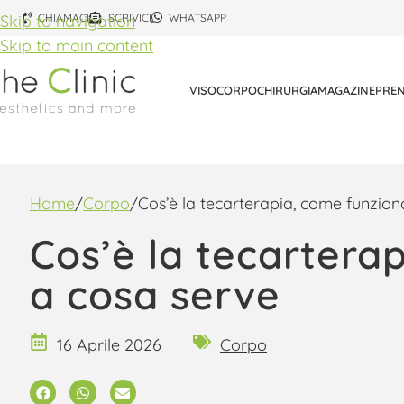
Skip to navigation
CHIAMACI
SCRIVICI
WHATSAPP
Skip to main content
VISO
CORPO
CHIRURGIA
MAGAZINE
PREN
Home
Corpo
Cos’è la tecarterapia, come funzion
Cos’è la tecartera
a cosa serve
16 Aprile 2026
Corpo