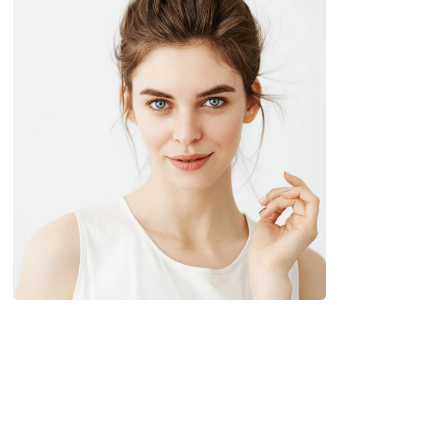
MORPHEUS 8
Riporta l’orologio indietro di 10 anni
approfondisci