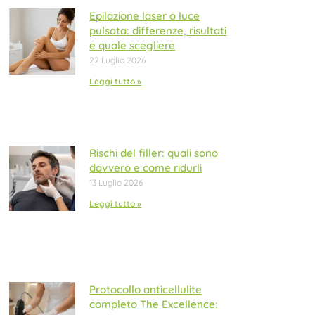
Epilazione laser o luce
pulsata: differenze, risultati
e quale scegliere
22 Luglio 2026
Leggi tutto »
Rischi del filler: quali sono
davvero e come ridurli
13 Luglio 2026
Leggi tutto »
Protocollo anticellulite
completo The Excellence: