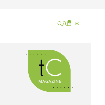
0
0
€