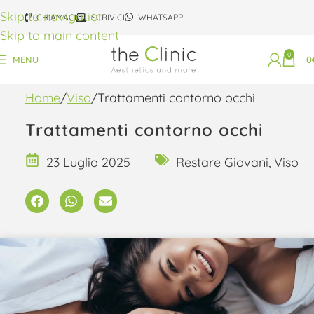
Skip to navigation
CHIAMACI
SCRIVICI
WHATSAPP
Skip to main content
0
MENU
0
Home
Viso
Trattamenti contorno occhi
Trattamenti contorno occhi
23 Luglio 2025
Restare Giovani
,
Viso