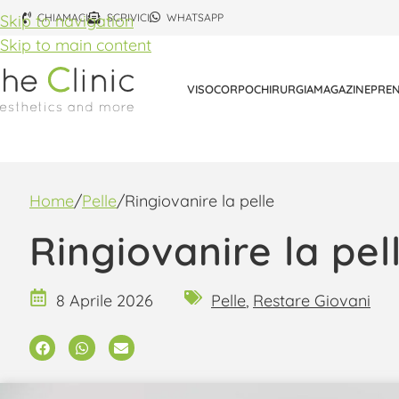
Skip to navigation
CHIAMACI
SCRIVICI
WHATSAPP
Skip to main content
VISO
CORPO
CHIRURGIA
MAGAZINE
PREN
Home
Pelle
Ringiovanire la pelle
Ringiovanire la pel
8 Aprile 2026
Pelle
,
Restare Giovani