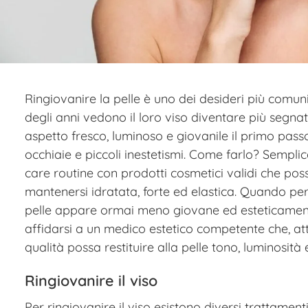
Ringiovanire la pelle è uno dei desideri più comun
degli anni vedono il loro viso diventare più segn
aspetto fresco, luminoso e giovanile il primo pas
occhiaie e piccoli inestetismi. Come farlo? Sempli
care routine con prodotti cosmetici validi che pos
mantenersi idratata, forte ed elastica. Quando però
pelle appare ormai meno giovane ed esteticament
affidarsi a un medico estetico competente che, at
qualità possa restituire alla pelle tono, luminosit
Ringiovanire il viso
Per ringiovanire il viso esistono diversi trattamenti