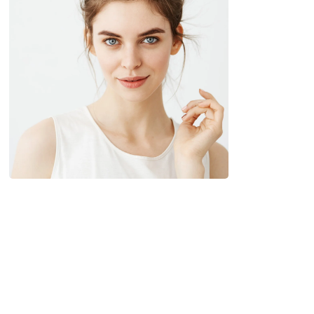
MORPHEUS 8
Riporta l’orologio indietro di 10 anni
approfondisci