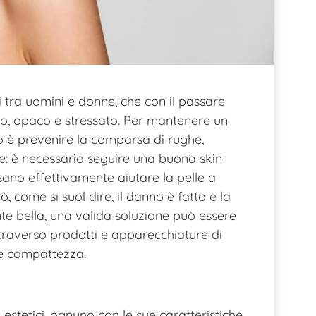
i tra uomini e donne, che con il passare
ato, opaco e stressato. Per mantenere un
so è prevenire la comparsa di rughe,
ce: è necessario seguire una buona skin
sano effettivamente aiutare la pelle a
, come si suol dire, il danno è fatto e la
e bella, una valida soluzione può essere
traverso prodotti e apparecchiature di
à e compattezza.
 estetici, ognuno con le sue caratteristiche,