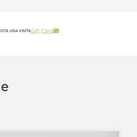
Gift Card
Scelti per te
OTA UNA VISITA
le