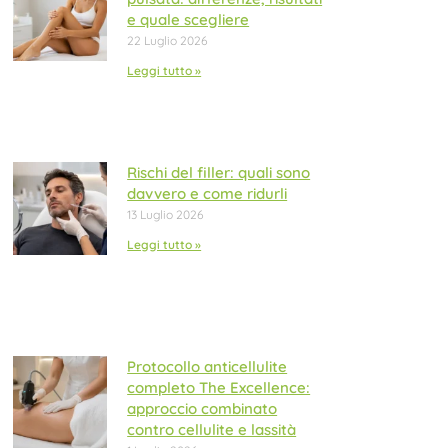
e quale scegliere
22 Luglio 2026
Leggi tutto »
Rischi del filler: quali sono
davvero e come ridurli
13 Luglio 2026
Leggi tutto »
Protocollo anticellulite
completo The Excellence:
approccio combinato
contro cellulite e lassità