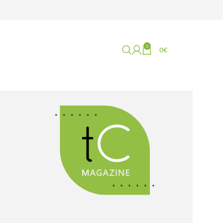
0
0
€