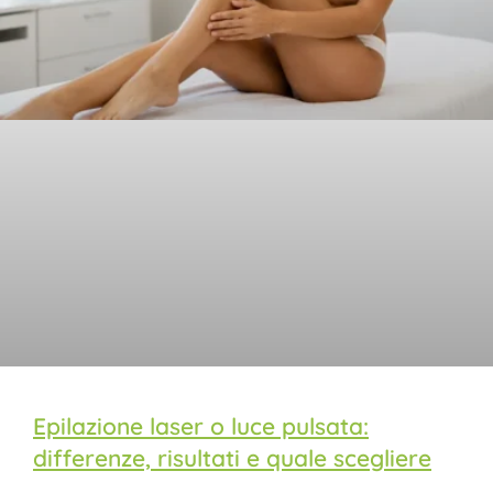
Epilazione laser o luce pulsata:
differenze, risultati e quale scegliere